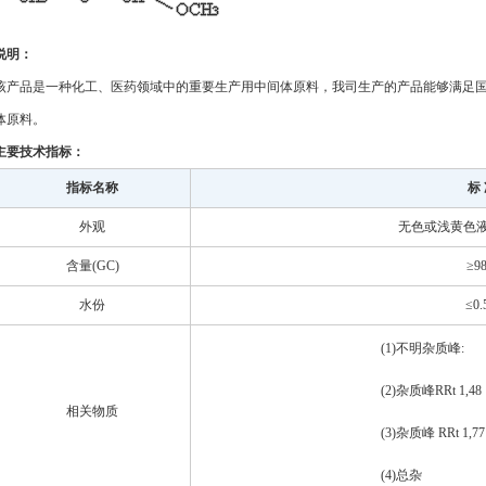
说明：
该产品是一种化工、医药领域中的重要生产用中间体原料，我司生产的产品能够满足
体原料。
主要技术指标：
指标名称
标
外观
无色或浅黄色
含量(GC)
≥9
水份
≤0.
(1)不明杂质峰:
(2)杂质峰RRt 1,48
相关物质
(3)杂质峰 RRt 1,77
(4)总杂