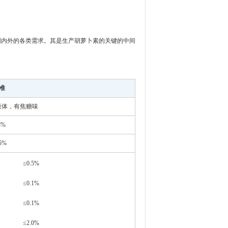
国内外的各类需求。其是生产胡萝卜素的关键的中间
 准
液体，有焦糖味
8%
5%
≤0.5%
≤0.1%
≤0.1%
≤2.0%