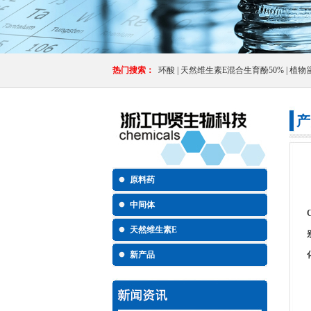
热门搜索：
环酸
|
天然维生素E混合生育酚50%
|
植物
产
原料药
中间体
天然维生素E
新产品