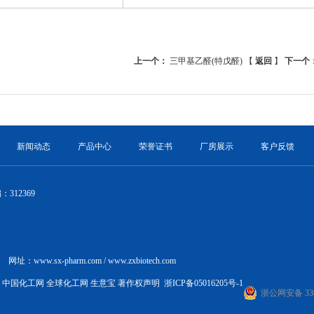
上一个：
三甲基乙醛(特戊醛)
【
返回
】
下一个
新闻动态
产品中心
荣誉证书
厂房展示
客户反馈
12369
网址：
www.sx-pharm.com
/
www.zxbiotech.com
中国化工网
全球化工网
生意宝
著作权声明
浙ICP备05016205号-1
浙公网安备 3306