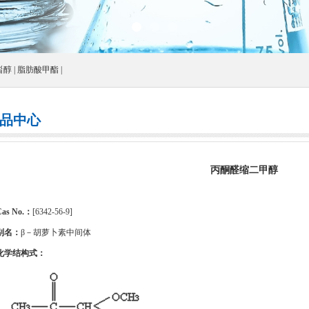
甾醇
|
脂肪酸甲酯
|
品中心
丙酮醛缩二甲醇
Cas No.：
[6342-56-9]
别名：
β－胡萝卜素中间体
化学结构式：